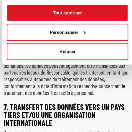
crédit, compagnies d’assurance-crédit, sociétés de
recouvrement de crédit, sociétés d’information commerciale,
Tout autoriser
consultants, associations et/ou organisations commerciales,
professionnels ou sociétés de services, ainsi qu’aux organismes
publics et privés, y compris à la suite d’inspections et d’audits.
Personnaliser
Ces destinataires, s’ils devaient traiter des données pour le
compte du Responsable, seront nommés comme sous-traitants
du traitement avec un contrat spécifique ou un autre acte
Refuser
juridique. Lorsque cela est nécessaire pour répondre à vos
demandes, les données peuvent également être transmises aux
partenaires locaux du Responsable, qui les traiteront, en tant que
responsables autonomes du traitement des données,
conformément à la note d’information respective concernant le
traitement des données à caractère personnel.
7.
TRANSFERT DES DONNÉES VERS UN PAYS
TIERS ET/OU UNE ORGANISATION
INTERNATIONALE