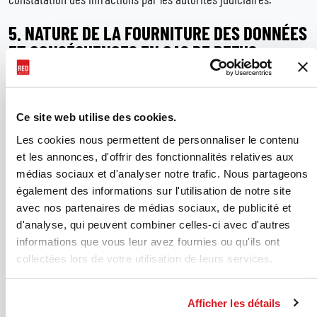
5. NATURE DE LA FOURNITURE DES DONNÉES
ET CONSÉQUENCES EN CAS DE REFUS
La fourniture des données dans les champs marqués d’un
astérisque (*) aux fins susmentionnées est nécessaire pour
naviguer sur le Site et exploiter ses services, et le fait de ne pas
Ce site web utilise des cookies.
fournir ces données rendra impossible l’obtention des services
demandés. En revanche, la communication des données dans les
Les cookies nous permettent de personnaliser le contenu
champs non marqués d’un astérisque, bien qu’elle puisse être
et les annonces, d'offrir des fonctionnalités relatives aux
utile pour faciliter les relations avec le Responsable, est
médias sociaux et d'analyser notre trafic. Nous partageons
facultative et le fait de ne pas fournir ces données n’affectera
également des informations sur l'utilisation de notre site
pas la fourniture des services demandés.
avec nos partenaires de médias sociaux, de publicité et
d'analyse, qui peuvent combiner celles-ci avec d'autres
6.
CATÉGORIES DES DESTINATAIRES
informations que vous leur avez fournies ou qu'ils ont
collectées lors de votre utilisation de leurs services.
Le Responsable du traitement ne diffusera pas les données, mais
a l’intention de les communiquer aux personnes internes
autorisées à les traiter dans le cadre de leurs fonctions
Afficher les détails
respectives, ainsi qu’aux agents commerciaux, instituts de