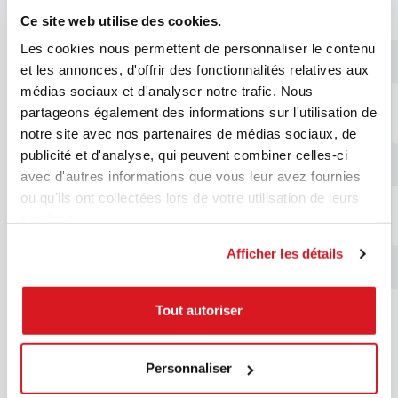
R
Ce site web utilise des cookies.
Les cookies nous permettent de personnaliser le contenu
et les annonces, d'offrir des fonctionnalités relatives aux
médias sociaux et d'analyser notre trafic. Nous
partageons également des informations sur l'utilisation de
notre site avec nos partenaires de médias sociaux, de
publicité et d'analyse, qui peuvent combiner celles-ci
avec d'autres informations que vous leur avez fournies
ou qu'ils ont collectées lors de votre utilisation de leurs
services.
Afficher les détails
A PROPOS DE NOUS
RED est une marque de MCZ GROUP, entreprise leader au niveau
Tout autoriser
mondial, qui s’adresse aux grossistes avec une gamme ciblée de
poêles pour tous les besoins.
Personnaliser
VOIR PLUS