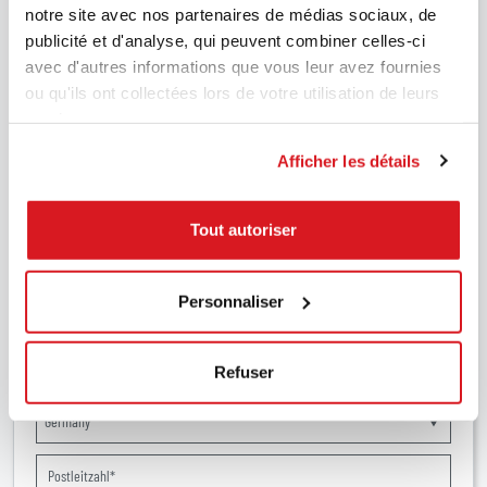
notre site avec nos partenaires de médias sociaux, de
Wenn Sie bereits ein Produkt von uns besitzen und
publicité et d'analyse, qui peuvent combiner celles-ci
technische Unterstützung benötigen, laden wir Sie ein, das
dafür vorgesehene Formular auszufüllen, indem Sie
hier
avec d'autres informations que vous leur avez fournies
klicken
ou qu'ils ont collectées lors de votre utilisation de leurs
services.
Afficher les détails
Tout autoriser
Personnaliser
Refuser