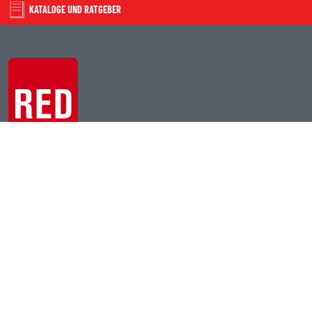
KATALOGE UND RATGEBER
PRODUKTE
WER WIR SIND
TECHNISCHE DOKUMENTE
TECHNISCHE UNTERSTÜTZUNG
KONTAKTE
ANGEBOTSANFRAGE
EINEN HÄNDLER FINDEN